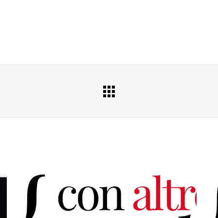
All
Portfolio