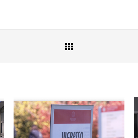
All
Portfolio