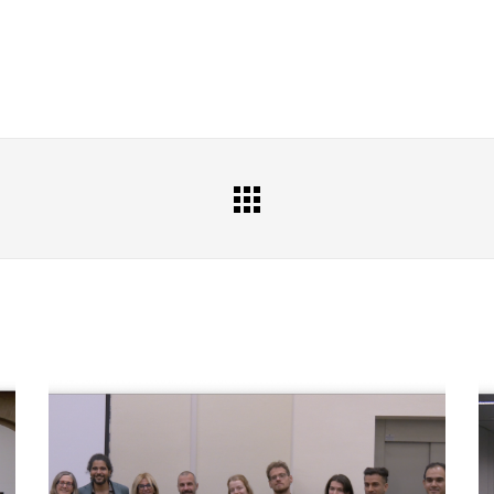
All
Portfolio