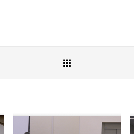
All
Portfolio