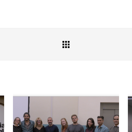
All
Portfolio