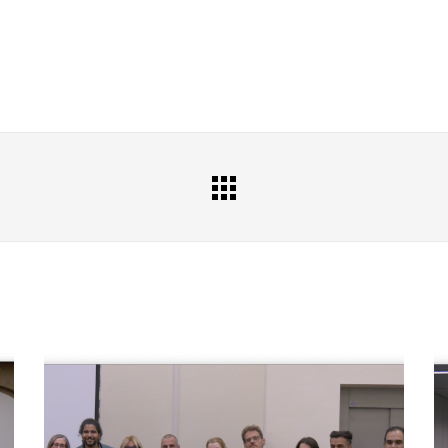
All
Portfolio