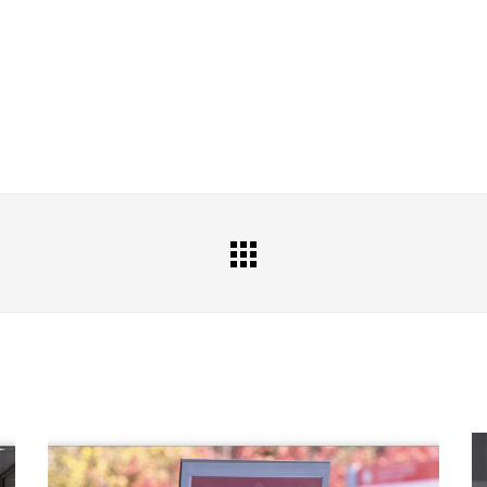
All
Portfolio